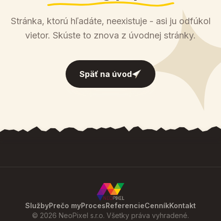
Stránka, ktorú hľadáte, neexistuje - asi ju odfúkol
vietor. Skúste to znova z úvodnej stránky.
Späť na úvod
Služby
Prečo my
Proces
Referencie
Cenník
Kontakt
© 2026 NeoPixel s.r.o. Všetky práva vyhradené.