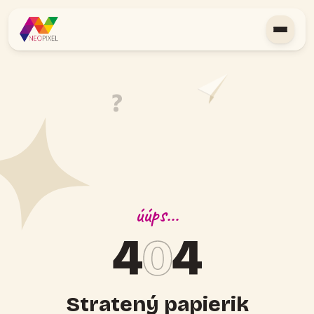
?
úúps…
4
0
4
Stratený papierik