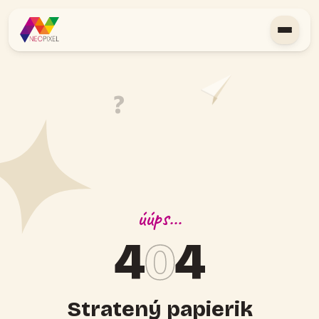
?
úúps…
4
0
4
Stratený papierik