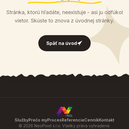
Stránka, ktorú hľadáte, neexistuje - asi ju odfúkol
vietor. Skúste to znova z úvodnej stránky.
Späť na úvod
Služby
Prečo my
Proces
Referencie
Cenník
Kontakt
© 2026 NeoPixel s.r.o. Všetky práva vyhradené.